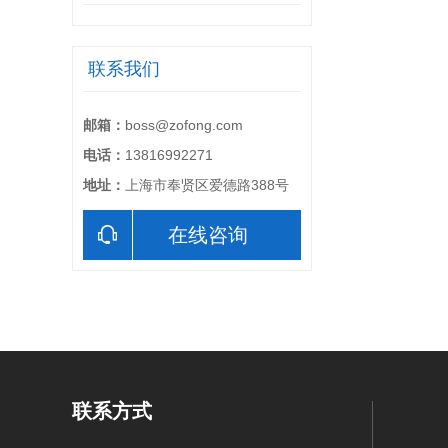
联系我们
邮箱：
boss@zofong.com
电话：
13816992271
地址：
上海市奉贤区爱德路388号
在线咨询
联系方式