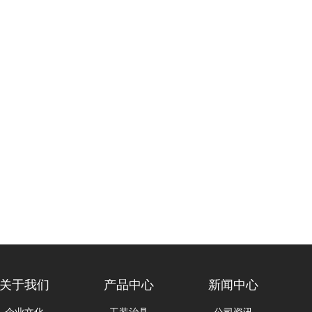
关于我们
产品中心
新闻中心