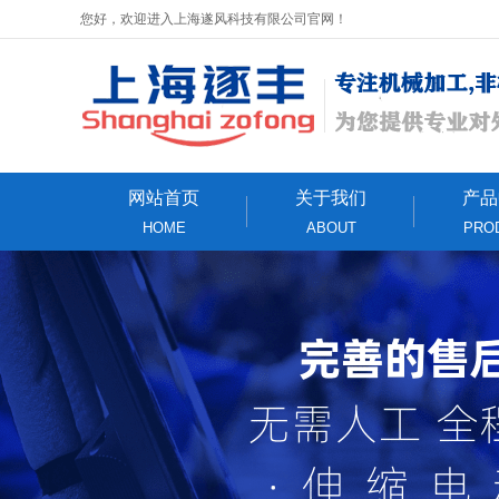
您好，欢迎进入上海遂风科技有限公司官网！
网站首页
关于我们
产品
HOME
ABOUT
PRO